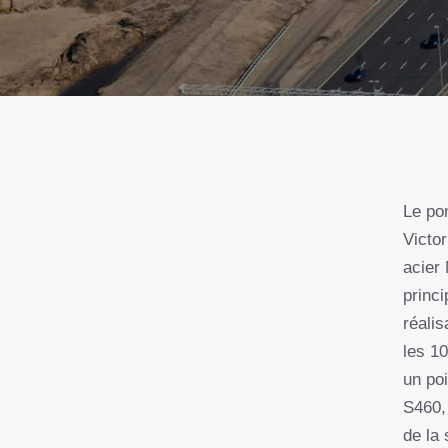
Le po
Victor
acier
princi
réalis
les 1
un poi
S460,
de la