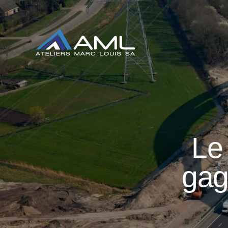
Le 
gag