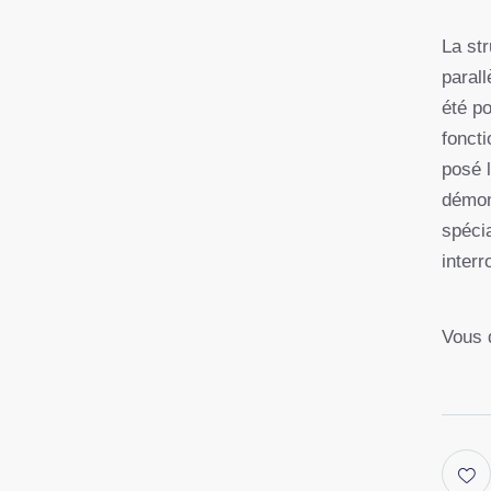
La str
paral
été p
foncti
posé l
démon
spécia
inter
Vous 