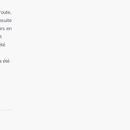
route,
nsuite
urs en
t
été
a été