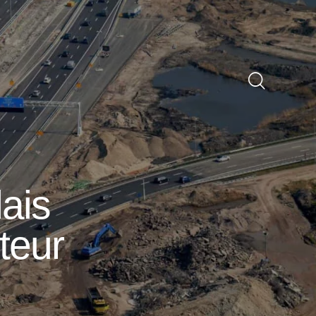
dais
teur