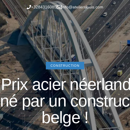
+3284316085
info@atelierslouis.com
CONSTRUCTION
Prix acier néerlan
né par un construc
belge !