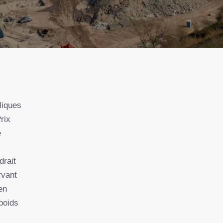
liques
rix
e
drait
rvant
en
 poids