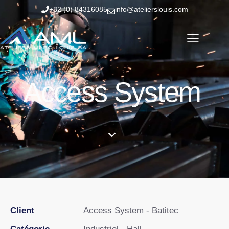
+32 (0) 84316085
info@atelierslouis.com
Access System
Client
Access System - Batitec