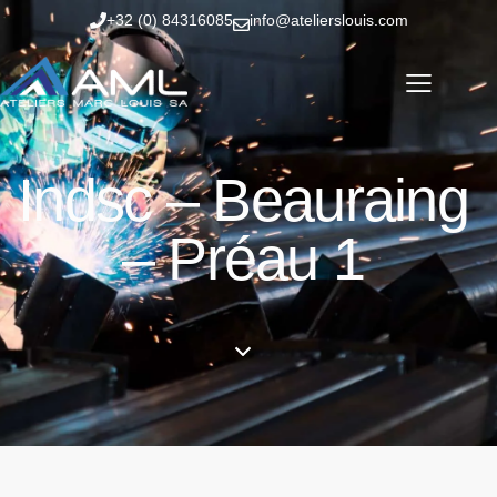
+32 (0) 84316085
info@atelierslouis.com
Indsc – Beauraing
– Préau 1