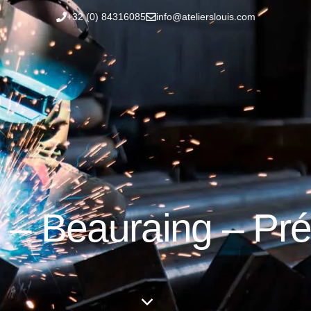
+32 (0) 84316085
info@atelierslouis.com
 – Beauraing – Pr