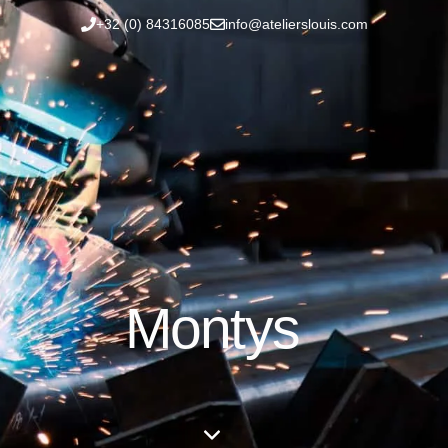
+32 (0) 84316085
info@atelierslouis.com
Montys