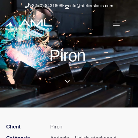
+32 (0) 84316085
info@atelierslouis.com
Piron
Client
Piron