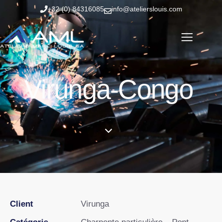
+32 (0) 84316085
info@atelierslouis.com
Virunga-Congo
Client
Virunga